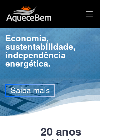
Economia,
sustentabilidade,
independência
energética.
Saiba mais
20 anos