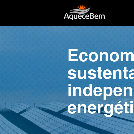
Econom
sustenta
indepen
energéti