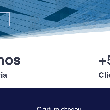
nos
+
ria
Cli
O futuro chegou!