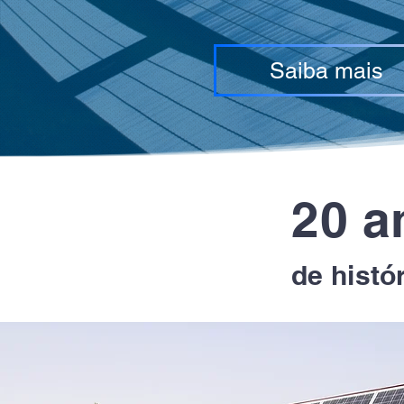
Saiba mais
20 a
de histó