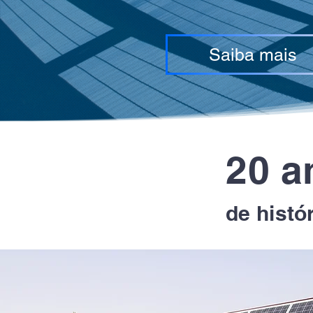
Saiba mais
20 a
de histó