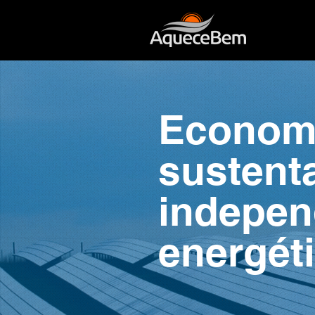
Econom
sustenta
indepen
energéti