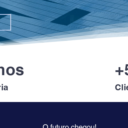
nos
+
ria
Cli
O futuro chegou!