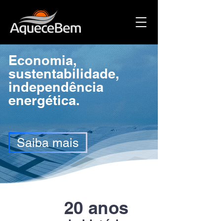
Economia,
sustentabilidade,
independência
energética.
Saiba mais
20 anos