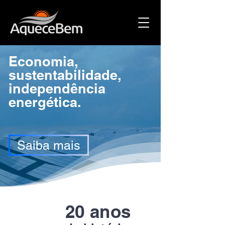
Economia,
sustentabilidade,
independência
energética.
Saiba mais
20 anos